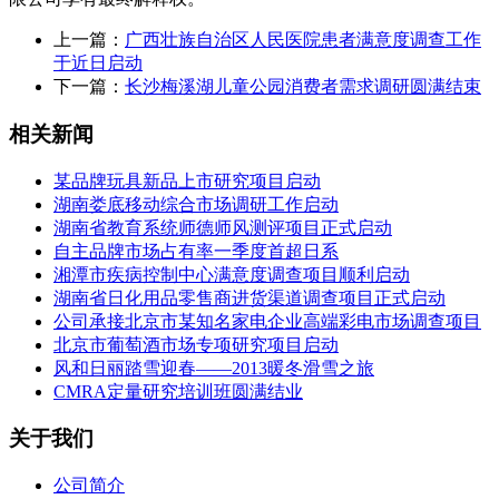
上一篇：
广西壮族自治区人民医院患者满意度调查工作
于近日启动
下一篇：
长沙梅溪湖儿童公园消费者需求调研圆满结束
相关新闻
某品牌玩具新品上市研究项目启动
湖南娄底移动综合市场调研工作启动
湖南省教育系统师德师风测评项目正式启动
自主品牌市场占有率一季度首超日系
湘潭市疾病控制中心满意度调查项目顺利启动
湖南省日化用品零售商进货渠道调查项目正式启动
公司承接北京市某知名家电企业高端彩电市场调查项目
北京市葡萄酒市场专项研究项目启动
风和日丽踏雪迎春——2013暖冬滑雪之旅
CMRA定量研究培训班圆满结业
关于我们
公司简介